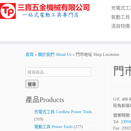
Skip
充電式工具 C
to
content
氣動工具 Pn
清貨特價 Cl
首頁
»
關於我們 About Us
»
門市地址 Shop Locations
門市
搜
尋:
搜尋
產品Products
G/F, 48
旺角新填
充電式工具 Cordless Power Tools
營業時間: 星
(319)
Tel:
23959
電動工具 Power Tools
(277)
Fax: 2391