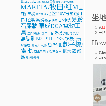
Hitachi日立
JIEBA/潔霸/Beta-Max/Amax
MAKITA/牧田/紅M
三
地盤110V電壓適用
用油壓鑽
修整瓷磚
坐地
易鑽
孖批套裝
帶電量顯示
日本制造
快叉
東成DCA電動工
石屎牆
選
旺
具
淨機
一路
洗車用品
測距儀
炮仔
正反油壓鑽
無碳刷BRUSHLESS
祼機
空氣
How 
起子機/
衝擊批
壓縮機
紅光平水儀
電批
鑽鐵
鋸木
鋰電勁到拍得著濕電
Tak
易
Go S
電油發電機