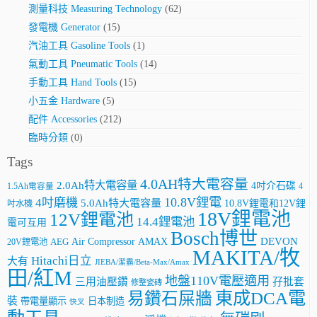
測量科技 Measuring Technology
(62)
發電機 Generator
(15)
汽油工具 Gasoline Tools
(1)
氣動工具 Pneumatic Tools
(14)
手動工具 Hand Tools
(15)
小五金 Hardware
(5)
配件 Accessories
(212)
臨時分類
(0)
Tags
4.0AH特大電容量
2.0Ah特大電容量
4吋介石碟
4
1.5Ah電容量
10.8V鋰電
4吋磨機
5.0Ah特大電容量
10.8V鋰電和12V鋰
吋水機
18V鋰電池
12V鋰電池
14.4鋰電池
電可互用
Bosch博世
AMAX
DEVON
Air Compressor
20V鋰電池
AEG
MAKITA/牧
Hitachi日立
大有
JIEBA/潔霸/Beta-Max/Amax
田/紅M
地盤110V電壓適用
三用油壓鑽
孖批套
修整瓷磚
東成DCA電
易鑽石屎牆
裝
帶電量顯示
日本制造
快叉