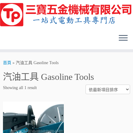
Skip
to
content
首頁
»
汽油工具 Gasoline Tools
汽油工具 Gasoline Tools
Showing all 1 result