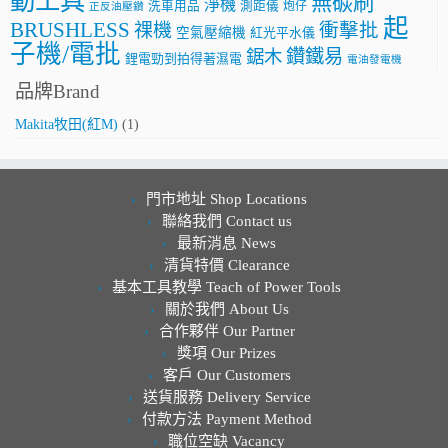
動工具
無碳刷
淨機
洗車用品
測距儀
炮仔
正反油壓鑽
起
BRUSHLESS
祼機
衝擊批
空氣壓縮機
紅光平水儀
子機/電批
鑽鐵易
鋸木
鋰電勁到拍得著濕電
電油發電機
品牌Brand
Makita牧田(紅M)
(1)
門市地址 Shop Locations
聯絡我們 Contact us
最新消息 News
清貨特價 Clearance
基本工具教學 Teach of Power Tools
關於我們 About Us
合作夥伴 Our Partner
獎項 Our Prizes
客戶 Our Customers
送貨服務 Delivery Service
付款方法 Payment Method
職位空缺 Vacancy