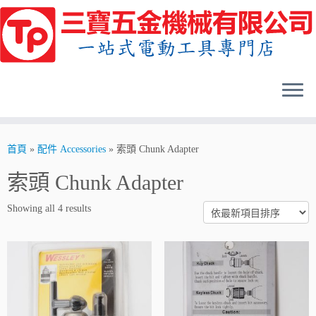
Skip
to
content
首頁
»
配件 Accessories
»
索頭 Chunk Adapter
索頭 Chunk Adapter
Showing all 4 results