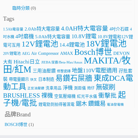
臨時分類
(0)
Tags
4.0AH特大電容量
2.0Ah特大電容量
4吋介石碟
4
1.5Ah電容量
10.8V鋰電
4吋磨機
5.0Ah特大電容量
10.8V鋰電和12V鋰
吋水機
18V鋰電池
12V鋰電池
14.4鋰電池
電可互用
Bosch博世
AMAX
DEVON
Air Compressor
20V鋰電池
AEG
MAKITA/牧
Hitachi日立
大有
JIEBA/潔霸/Beta-Max/Amax
田/紅M
地盤110V電壓適用
三用油壓鑽
孖批套
修整瓷磚
東成DCA電
易鑽石屎牆
裝
帶電量顯示
日本制造
快叉
動工具
無碳刷
淨機
洗車用品
測距儀
炮仔
正反油壓鑽
起
BRUSHLESS
祼機
衝擊批
空氣壓縮機
紅光平水儀
子機/電批
鑽鐵易
鋸木
鋰電勁到拍得著濕電
電油發電機
品牌Brand
BOSCH博世
(1)