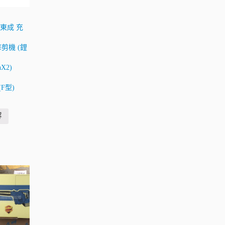
ng東成 充
剪機 (鋰
hX2)
(F型)
容