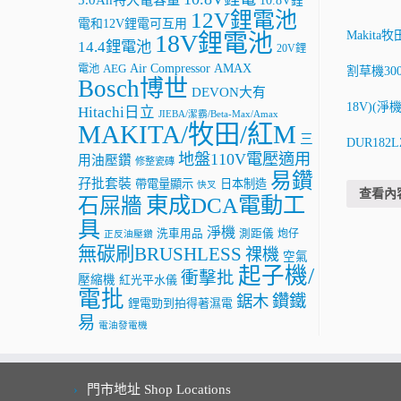
10.8V鋰
12V鋰電池
電和12V鋰電可互用
Makita
18V鋰電池
14.4鋰電池
20V鋰
AMAX
Air Compressor
電池
AEG
割草機30
Bosch博世
DEVON大有
18V)(淨機
Hitachi日立
JIEBA/潔霸/Beta-Max/Amax
MAKITA/牧田/紅M
三
DUR182L
地盤110V電壓適用
用油壓鑽
修整瓷磚
易鑽
孖批套裝
帶電量顯示
日本制造
快叉
查看內
東成DCA電動工
石屎牆
具
淨機
洗車用品
測距儀
炮仔
正反油壓鑽
無碳刷BRUSHLESS
祼機
空氣
起子機/
衝擊批
壓縮機
紅光平水儀
電批
鑽鐵
鋸木
鋰電勁到拍得著濕電
易
電油發電機
門市地址 Shop Locations