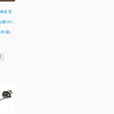
ng東成 充
鋰18V)
(6件/箱)
容