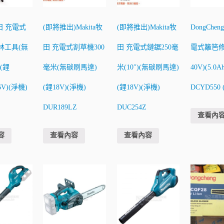
牧田 充電式
(即將推出)Makita牧
(即將推出)Makita牧
DongChe
林工具(無
田 充電式割草機300
田 充電式鏈鋸250毫
電式籬笆修
(鋰
毫米(無碳刷馬達)
米(10″)(無碳刷馬達)
40V)(5.0A
6V)(淨機)
(鋰18V)(淨機)
(鋰18V)(淨機)
DCYD550 
DUR189LZ
DUC254Z
查看內
容
查看內容
查看內容