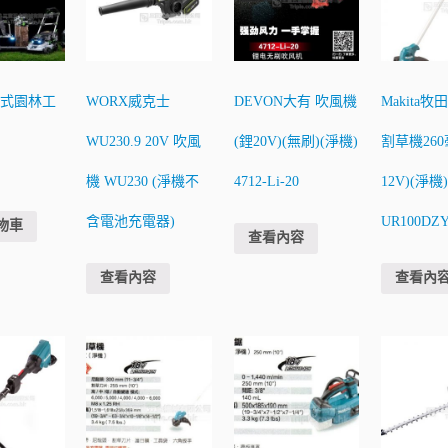
電式園林工
WORX威克士
DEVON大有 吹風機
Makita牧
WU230.9 20V 吹風
(鋰20V)(無刷)(淨機)
割草機260
機 WU230 (淨機不
4712-Li-20
12V)(淨機)
含電池充電器)
UR100DZ
物車
查看內容
查看內容
查看內