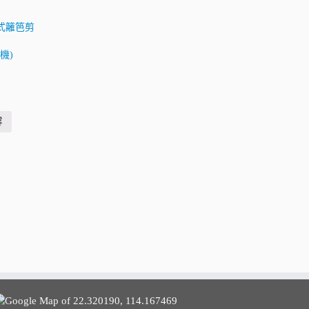
電式籬笆剪
淨機)
容