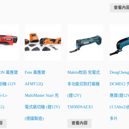
查看內
ON 萬應寶
Fein 萬應寶
Makita牧田 充電式
DongChe
機 (12V
AFMT12Q
多功能切割打磨機
DCMD12
-Li-
MultiMaster Start 充
(鋰12V)
應寶(鋰12V
X1)
電式磨切機 (鋰12V)
TM30DSAEX1
(1.5Ahx
(德國製造)
多片
容
查看內容