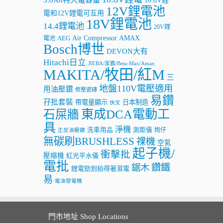
10.8V鋰
12V鋰電池
電和12V鋰電可互用
18V鋰電池
14.4鋰電池
20V鋰
AMAX
Air Compressor
電池
AEG
Bosch博世
DEVON大有
Hitachi日立
JIEBA/潔霸/Beta-Max/Amax
MAKITA/牧田/紅M
三
地盤110V電壓適用
用油壓鑽
修整瓷磚
易鑽
孖批套裝
帶電量顯示
日本制造
快叉
東成DCA電動工
石屎牆
具
淨機
洗車用品
測距儀
炮仔
正反油壓鑽
無碳刷BRUSHLESS
祼機
空氣
起子機/
衝擊批
壓縮機
紅光平水儀
電批
鑽鐵
鋸木
鋰電勁到拍得著濕電
易
電油發電機
門市地址 Shop Locations