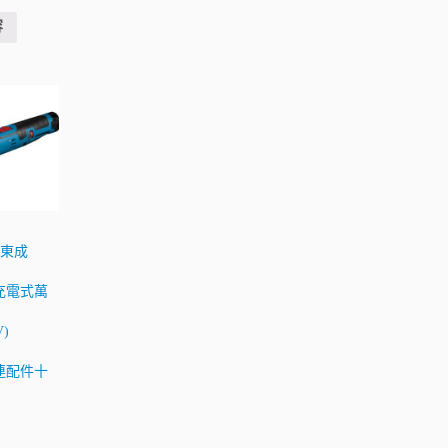
容
ng東成
 充電式萬
)
2)連配件十