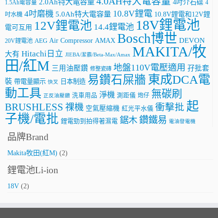
4.0AH特大電容量
2.0Ah特大電容量
4吋介石碟
4
1.5Ah電容量
10.8V鋰電
4吋磨機
5.0Ah特大電容量
10.8V鋰電和12V鋰
吋水機
18V鋰電池
12V鋰電池
14.4鋰電池
電可互用
Bosch博世
AMAX
DEVON
Air Compressor
20V鋰電池
AEG
MAKITA/牧
Hitachi日立
大有
JIEBA/潔霸/Beta-Max/Amax
田/紅M
地盤110V電壓適用
三用油壓鑽
孖批套
修整瓷磚
東成DCA電
易鑽石屎牆
裝
帶電量顯示
日本制造
快叉
動工具
無碳刷
淨機
洗車用品
測距儀
炮仔
正反油壓鑽
起
BRUSHLESS
祼機
衝擊批
空氣壓縮機
紅光平水儀
子機/電批
鑽鐵易
鋸木
鋰電勁到拍得著濕電
電油發電機
品牌Brand
Makita牧田(紅M)
(2)
鋰電池Li-ion
18V
(2)