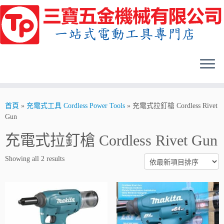
Skip
to
content
首頁
»
充電式工具 Cordless Power Tools
»
充電式拉釘槍 Cordless Rivet
Gun
充電式拉釘槍 Cordless Rivet Gun
Showing all 2 results