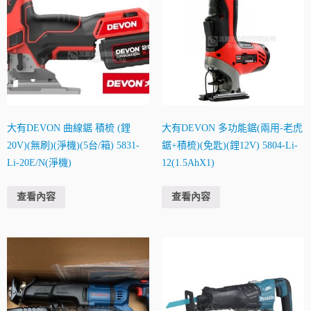
大有DEVON 曲線鋸 積梳 (鋰
大有DEVON 多功能鋸(兩用-老虎
20V)(無刷)(淨機)(5台/箱) 5831-
鋸+積梳)(免匙)(鋰12V) 5804-Li-
Li-20E/N(淨機)
12(1.5AhX1)
查看內容
查看內容