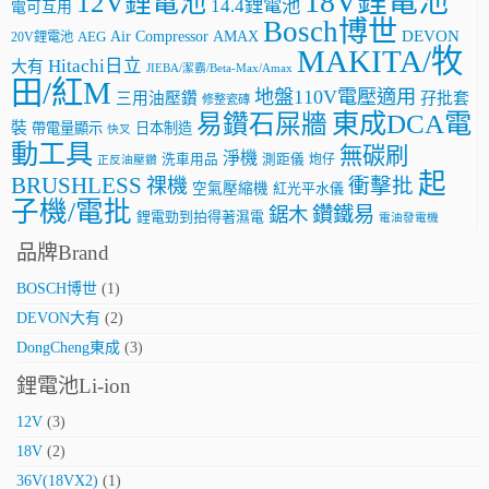
18V鋰電池
12V鋰電池
14.4鋰電池
電可互用
Bosch博世
AMAX
DEVON
Air Compressor
20V鋰電池
AEG
MAKITA/牧
Hitachi日立
大有
JIEBA/潔霸/Beta-Max/Amax
田/紅M
地盤110V電壓適用
三用油壓鑽
孖批套
修整瓷磚
東成DCA電
易鑽石屎牆
裝
帶電量顯示
日本制造
快叉
動工具
無碳刷
淨機
洗車用品
測距儀
炮仔
正反油壓鑽
起
BRUSHLESS
祼機
衝擊批
空氣壓縮機
紅光平水儀
子機/電批
鑽鐵易
鋸木
鋰電勁到拍得著濕電
電油發電機
品牌Brand
BOSCH博世
(1)
DEVON大有
(2)
DongCheng東成
(3)
鋰電池Li-ion
12V
(3)
18V
(2)
36V(18VX2)
(1)