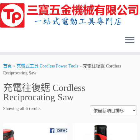
Skip
to
content
首頁
»
充電式工具 Cordless Power Tools
»
充電往復鋸 Cordless
Reciprocating Saw
充電往復鋸 Cordless
Reciprocating Saw
Showing all 6 results