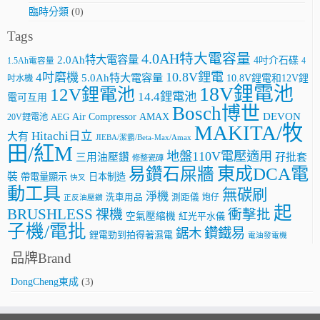
臨時分類
(0)
Tags
4.0AH特大電容量
2.0Ah特大電容量
4吋介石碟
4
1.5Ah電容量
10.8V鋰電
4吋磨機
5.0Ah特大電容量
10.8V鋰電和12V鋰
吋水機
18V鋰電池
12V鋰電池
14.4鋰電池
電可互用
Bosch博世
AMAX
DEVON
Air Compressor
20V鋰電池
AEG
MAKITA/牧
Hitachi日立
大有
JIEBA/潔霸/Beta-Max/Amax
田/紅M
地盤110V電壓適用
三用油壓鑽
孖批套
修整瓷磚
東成DCA電
易鑽石屎牆
裝
帶電量顯示
日本制造
快叉
動工具
無碳刷
淨機
洗車用品
測距儀
炮仔
正反油壓鑽
起
BRUSHLESS
祼機
衝擊批
空氣壓縮機
紅光平水儀
子機/電批
鑽鐵易
鋸木
鋰電勁到拍得著濕電
電油發電機
品牌Brand
DongCheng東成
(3)