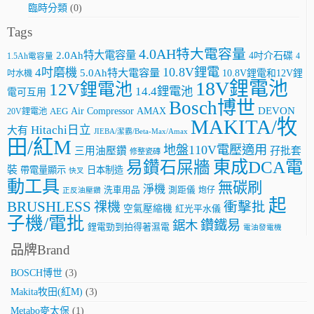
臨時分類
(0)
Tags
4.0AH特大電容量
2.0Ah特大電容量
4吋介石碟
4
1.5Ah電容量
10.8V鋰電
4吋磨機
5.0Ah特大電容量
10.8V鋰電和12V鋰
吋水機
18V鋰電池
12V鋰電池
14.4鋰電池
電可互用
Bosch博世
AMAX
DEVON
Air Compressor
20V鋰電池
AEG
MAKITA/牧
Hitachi日立
大有
JIEBA/潔霸/Beta-Max/Amax
田/紅M
地盤110V電壓適用
三用油壓鑽
孖批套
修整瓷磚
東成DCA電
易鑽石屎牆
裝
帶電量顯示
日本制造
快叉
動工具
無碳刷
淨機
洗車用品
測距儀
炮仔
正反油壓鑽
起
BRUSHLESS
祼機
衝擊批
空氣壓縮機
紅光平水儀
子機/電批
鑽鐵易
鋸木
鋰電勁到拍得著濕電
電油發電機
品牌Brand
BOSCH博世
(3)
Makita牧田(紅M)
(3)
Metabo麥太保
(1)