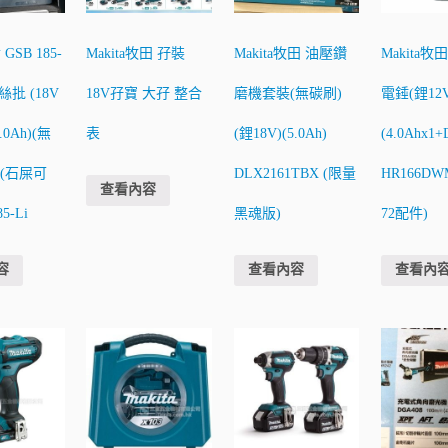
 GSB 185-
Makita牧田 孖裝
Makita牧田 油壓鑽
Makita牧
絲批 (18V
18V孖寶 大孖 整合
磨機套裝(無碳刷)
電錘(鋰12V
.0Ah)(無
表
(鋰18V)(5.0Ah)
(4.0Ahx1
(石屎可
DLX2161TBX (限量
HR166DW
查看內容
5-Li
黑魂版)
72配件)
容
查看內容
查看內