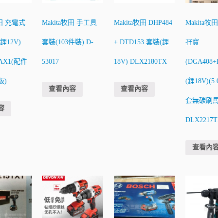
牧田 充電式
Makita牧田 手工具
Makita牧田 DHP484
Makita牧
鋰12V)
套裝(103件裝) D-
+ DTD153 套裝(鋰
孖寶
SAX1(配件
53017
18V) DLX2180TX
(DGA408+
版)
(鋰18V)(5
查看內容
查看內容
套無碳刷馬
容
DLX2217T
查看內