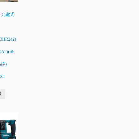
田 充電式
DHR242)
.0Ah)(全
達)
X1
容