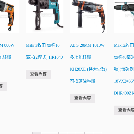
M 800W
Makita牧田 電錘18
AEG 28MM 1010W
Makita牧
能錘鑽
毫米(2模式) HR1840
多功能錘鑽
電錘40毫
KH28XE (特大火數)
動)(無碳刷
查看內容
可換頭油壓鑽
18VX2=36
容
DHR400Z
查看內容
查看內