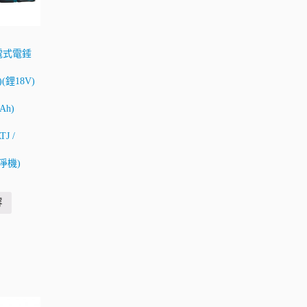
充電式電錘
)(鋰18V)
0Ah)
J /
(淨機)
容