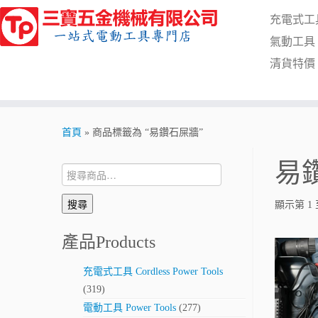
Skip
充電式工具 C
to
content
氣動工具 Pn
清貨特價 Cl
首頁
»
商品標籤為 “易鑽石屎牆”
易
搜
尋:
搜尋
顯示第 1 
產品Products
充電式工具 Cordless Power Tools
(319)
電動工具 Power Tools
(277)