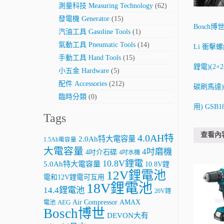
測量科技 Measuring Technology
(62)
發電機 Generator
(15)
Bosch博世
汽油工具 Gasoline Tools
(1)
氣動工具 Pneumatic Tools
(14)
Li 衝擊螺
手動工具 Hand Tools
(15)
鋰電)(2×2
小五金 Hardware
(5)
配件 Accessories
(212)
碳刷馬達)
臨時分類
(0)
用) GSB18
Tags
查看內
4.0AH特
2.0Ah特大電容量
1.5Ah電容量
大電容量
4吋磨機
4吋介石碟
4吋水機
10.8V鋰電
5.0Ah特大電容量
10.8V鋰
12V鋰電池
電和12V鋰電可互用
18V鋰電池
14.4鋰電池
20V鋰
AMAX
Air Compressor
電池
AEG
Bosch博世
DEVON大有