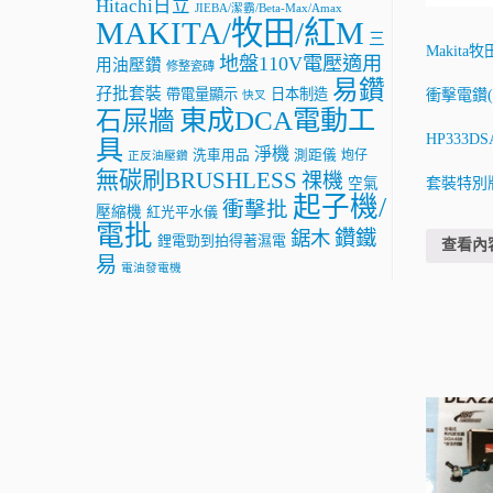
Hitachi日立
JIEBA/潔霸/Beta-Max/Amax
MAKITA/牧田/紅M
三
Makita
地盤110V電壓適用
用油壓鑽
修整瓷磚
易鑽
孖批套裝
帶電量顯示
日本制造
衝擊電鑽(
快叉
東成DCA電動工
石屎牆
HP333D
具
淨機
洗車用品
測距儀
炮仔
正反油壓鑽
無碳刷BRUSHLESS
祼機
套裝特別
空氣
起子機/
衝擊批
壓縮機
紅光平水儀
電批
鑽鐵
鋸木
鋰電勁到拍得著濕電
查看內
易
電油發電機