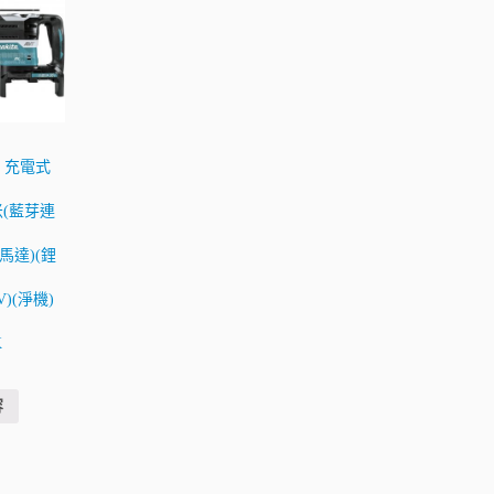
田 充電式
米(藍芽連
馬達)(鋰
V)(淨機)
K
容