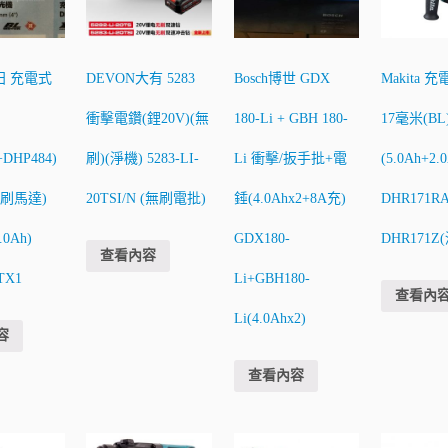
牧田 充電式
DEVON大有 5283
Bosch博世 GDX
Makita 
衝擊電鑽(鋰20V)(無
180-Li + GBH 180-
17毫米(BL
+DHP484)
刷)(淨機) 5283-LI-
Li 衝擊/扳手批+電
(5.0Ah+2.
刷馬達)
20TSI/N (無刷電批)
錘(4.0Ahx2+8A充)
DHR171RAT
.0Ah)
GDX180-
DHR171Z
查看內容
TX1
Li+GBH180-
查看內
Li(4.0Ahx2)
容
查看內容