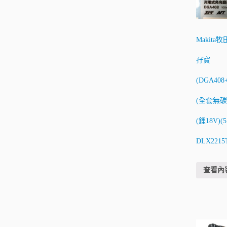
Makita
孖寶
(DGA408
(全套無碳
(鋰18V)(5
DLX2215
查看內