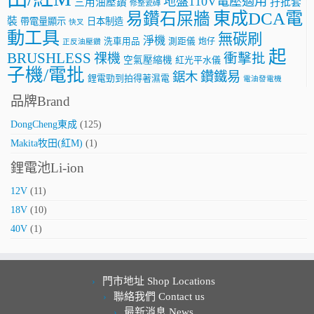
地盤110V電壓適用
三用油壓鑽
孖批套
修整瓷磚
東成DCA電
易鑽石屎牆
裝
帶電量顯示
日本制造
快叉
動工具
無碳刷
淨機
洗車用品
測距儀
炮仔
正反油壓鑽
起
BRUSHLESS
祼機
衝擊批
空氣壓縮機
紅光平水儀
子機/電批
鑽鐵易
鋸木
鋰電勁到拍得著濕電
電油發電機
品牌Brand
DongCheng東成
(125)
Makita牧田(紅M)
(1)
鋰電池Li-ion
12V
(11)
18V
(10)
40V
(1)
門市地址 Shop Locations
聯絡我們 Contact us
最新消息 News