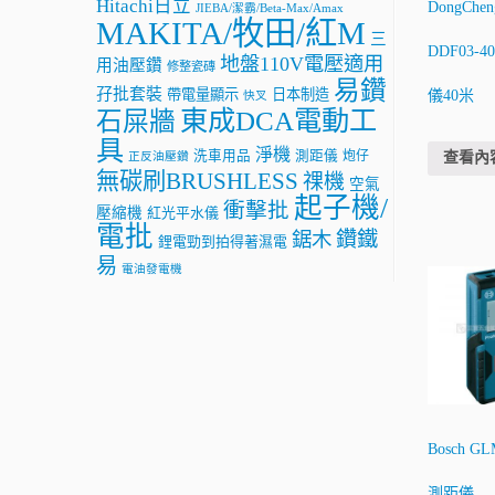
Hitachi日立
DongChe
JIEBA/潔霸/Beta-Max/Amax
MAKITA/牧田/紅M
三
DDF03-
地盤110V電壓適用
用油壓鑽
修整瓷磚
易鑽
孖批套裝
帶電量顯示
日本制造
儀40米
快叉
東成DCA電動工
石屎牆
具
淨機
洗車用品
測距儀
炮仔
查看內
正反油壓鑽
無碳刷BRUSHLESS
祼機
空氣
起子機/
衝擊批
壓縮機
紅光平水儀
電批
鑽鐵
鋸木
鋰電勁到拍得著濕電
易
電油發電機
Bosch G
測距儀