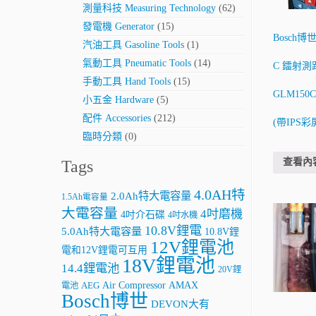
測量科技 Measuring Technology
(62)
發電機 Generator
(15)
Bosch博世
汽油工具 Gasoline Tools
(1)
氣動工具 Pneumatic Tools
(14)
C 鐳射測
手動工具 Hand Tools
(15)
GLM150
小五金 Hardware
(5)
配件 Accessories
(212)
(帶IPS彩
臨時分類
(0)
查看內
Tags
4.0AH特
2.0Ah特大電容量
1.5Ah電容量
大電容量
4吋磨機
4吋介石碟
4吋水機
10.8V鋰電
5.0Ah特大電容量
10.8V鋰
12V鋰電池
電和12V鋰電可互用
18V鋰電池
14.4鋰電池
20V鋰
AMAX
Air Compressor
電池
AEG
Bosch博世
DEVON大有