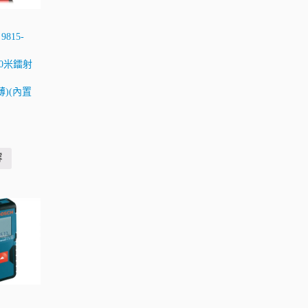
9815-
 60米鐳射
薄)(內置
容