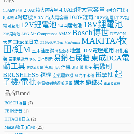
Tags
4.0AH特大電容量
2.0Ah特大電容量
4吋介石碟
4
1.5Ah電容量
10.8V鋰電
4吋磨機
5.0Ah特大電容量
10.8V鋰電和12V鋰
吋水機
18V鋰電池
12V鋰電池
14.4鋰電池
電可互用
Bosch博世
AMAX
DEVON
Air Compressor
20V鋰電池
AEG
MAKITA/牧
Hitachi日立
大有
JIEBA/潔霸/Beta-Max/Amax
田/紅M
地盤110V電壓適用
三用油壓鑽
孖批套
修整瓷磚
東成DCA電
易鑽石屎牆
裝
帶電量顯示
日本制造
快叉
動工具
無碳刷
淨機
洗車用品
測距儀
炮仔
正反油壓鑽
起
BRUSHLESS
祼機
衝擊批
空氣壓縮機
紅光平水儀
子機/電批
鑽鐵易
鋸木
鋰電勁到拍得著濕電
電油發電機
品牌Brand
BOSCH博世
(7)
FEIN泛音
(1)
HITACHI日立
(2)
Makita牧田(紅M)
(25)