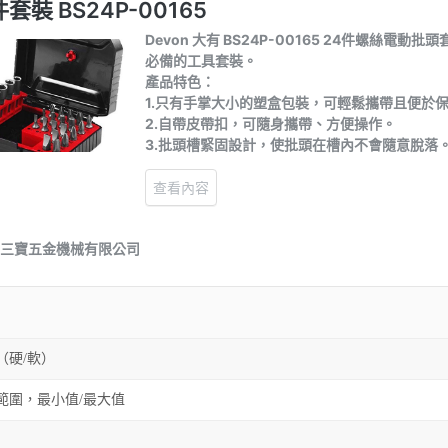
（硬/軟）
範圍，最小值/最大值