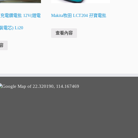
 充電鑽電批 12V(鋰電
Makita牧田 LCT204 孖寶電批
電芯) Li20
查看內容
容