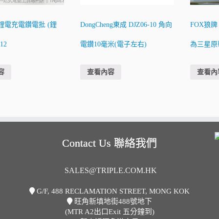
 鋰電充電鑽電批 (鋰
DongCheng東成 DJZ06-10 角向
FOX狼牌
112
電鑽10毫米(電子左右)
為三星原裝
容
查看內容
查看內
Contact Us 聯絡我們
SALES@TRIPLE.COM.HK
G/F, 488 RECLAMATION STREET, MONG KOK
旺角新填地街488號地下
(MTR A2出口Exit 五分鐘到)