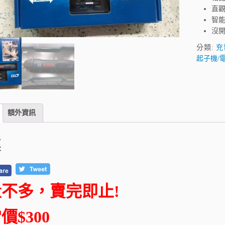
直觀
智
沒
分類:
充電
起子機/
額外資訊
述
不多，賣完即止!
價$300