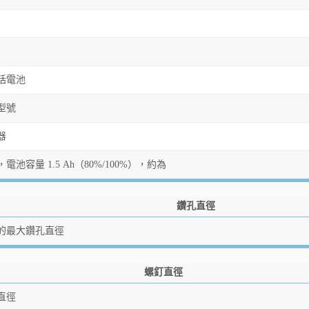
括電池
型號
器
電池容量 1.5 Ah（80%/100%），約為
鑽孔直徑
的最大鑽孔直徑
螺釘直徑
直徑