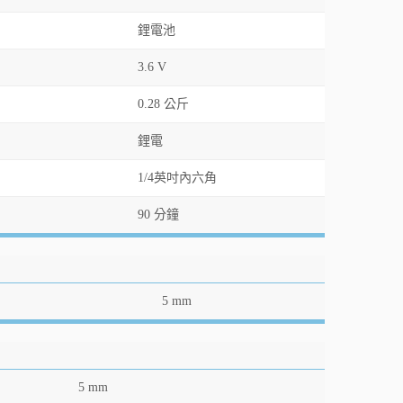
鋰電池
3.6 V
0.28 公斤
鋰電
1/4英吋內六角
90 分鐘
5 mm
5 mm