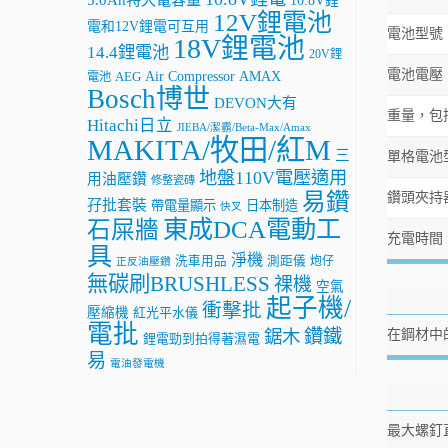
10.8V鋰
12V鋰電池
電和12V鋰電可互用
電池型號
18V鋰電池
14.4鋰電池
20V鋰
電池電壓
AMAX
Air Compressor
電池
AEG
Bosch博世
DEVON大有
重量，包
Hitachi日立
JIEBA/潔霸/Beta-Max/Amax
MAKITA/牧田/紅M
三
單格電池
地盤110V電壓適用
用油壓鑽
修整瓷磚
易鑽
鑽頭夾持
孖批套裝
帶電量顯示
日本制造
快叉
東成DCA電動工
石屎牆
充電時間，
具
淨機
洗車用品
測距儀
炮仔
正反油壓鑽
無碳刷BRUSHLESS
祼機
空氣
起子機/
衝擊批
壓縮機
紅光平水儀
電批
鑽鐵
鋸木
在鋼材中
鋰電勁到拍得著濕電
易
電油發電機
最大螺釘