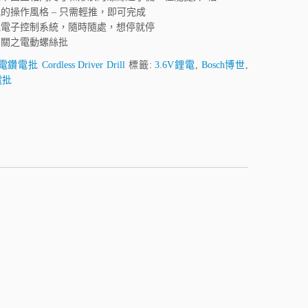
的操作風格 – 只需輕推，即可完成
能電子控制系統，隨時隨處，想停就停
開關之電動螺絲批
鑽電批 Cordless Driver Drill
標籤:
3.6V鋰電
,
Bosch博世
,
電批