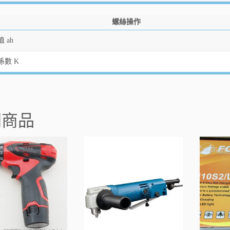
螺絲操作
 ah
係數 K
關商品