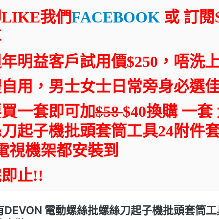
LIKE我們
FACEBOOK
或 訂閱S
享
週年明益客戶試用價$250，唔洗上
禮自用，男士女士日常旁身必選佳
要買一套即可加
$58
$40換購 一套
刀起子機批頭套筒工具24附件套裝 BS
 電視機架都安裝到
即止!!