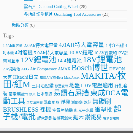
雲石片 Diamond Cutting Wheel
(28)
多功能切割鋸片 Oscillating Tool Accessories
(21)
臨時分類
(0)
Tags
4.0AH特大電容量
2.0Ah特大電容量
4吋介石碟
4
1.5Ah電容量
10.8V鋰電
4吋磨機
5.0Ah特大電容量
10.8V鋰電和12V鋰
吋水機
18V鋰電池
12V鋰電池
14.4鋰電池
電可互用
Bosch博世
AMAX
DEVON
Air Compressor
20V鋰電池
AEG
MAKITA/牧
Hitachi日立
大有
JIEBA/潔霸/Beta-Max/Amax
田/紅M
地盤110V電壓適用
三用油壓鑽
孖批套
修整瓷磚
東成DCA電
易鑽石屎牆
裝
帶電量顯示
日本制造
快叉
動工具
無碳刷
淨機
洗車用品
測距儀
炮仔
正反油壓鑽
起
BRUSHLESS
祼機
衝擊批
空氣壓縮機
紅光平水儀
子機/電批
鑽鐵易
鋸木
鋰電勁到拍得著濕電
電油發電機