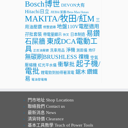
Bosch博世
DEVON大有
Hitachi日立
JIEBA/潔霸/Beta-Max/Amax
MAKITA/牧田/紅M
三
地盤110V電壓適用
用油壓鑽
修整瓷磚
易鑽
孖批套裝
帶電量顯示
日本制造
快叉
東成DCA電動工
石屎牆
具
淨機
洗車用品
測距儀
炮仔
正反油壓鑽
無碳刷BRUSHLESS
祼機
空氣
起子機/
衝擊批
壓縮機
紅光平水儀
電批
鑽鐵
鋸木
鋰電勁到拍得著濕電
易
電油發電機
門市地址 Shop Locations
聯絡我們 Contact us
最新消息 News
清貨特價 Clearance
基本工具教學 Teach of Power Tools