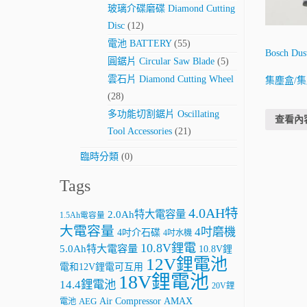
玻璃介碟磨碟 Diamond Cutting
Disc
(12)
電池 BATTERY
(55)
Bosch D
圓鋸片 Circular Saw Blade
(5)
雲石片 Diamond Cutting Wheel
集塵盒/
(28)
多功能切割鋸片 Oscillating
查看內
Tool Accessories
(21)
臨時分類
(0)
Tags
4.0AH特
2.0Ah特大電容量
1.5Ah電容量
大電容量
4吋磨機
4吋介石碟
4吋水機
10.8V鋰電
5.0Ah特大電容量
10.8V鋰
12V鋰電池
電和12V鋰電可互用
18V鋰電池
14.4鋰電池
20V鋰
AMAX
Air Compressor
電池
AEG