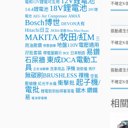
12V鋰電池
電和12V鋰電可互用
不確定K
18V鋰電池
14.4鋰電池
20V鋰
AMAX
Air Compressor
電池
AEG
Bosch博世
DEVON大有
Hitachi日立
振動產生值
JIEBA/潔霸/Beta-Max/Amax
MAKITA/牧田/紅M
三
不確定K
地盤110V電壓適用
用油壓鑽
修整瓷磚
易鑽
孖批套裝
帶電量顯示
日本制造
快叉
東成DCA電動工
石屎牆
具
淨機
洗車用品
測距儀
炮仔
正反油壓鑽
振動產生值
無碳刷BRUSHLESS
祼機
空氣
起子機/
不確定K
衝擊批
壓縮機
紅光平水儀
電批
鑽鐵
鋸木
鋰電勁到拍得著濕電
易
電油發電機
相