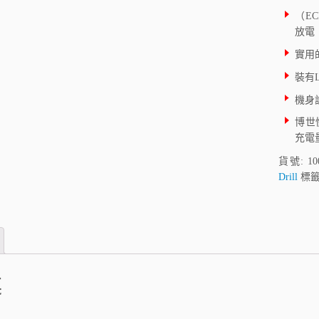
（E
放電
實用
裝有
機身
博世
充電
貨號:
10
Drill
標籤
述