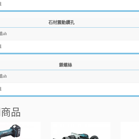
值
石材震動鑽孔
ah
值
鎖螺絲
ah
值
關商品