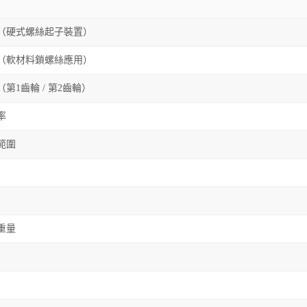
（硬式螺絲起子裝置）
（軟材料鎖螺絲應用）
第1齒輪 / 第2齒輪）
率
範圍
重量