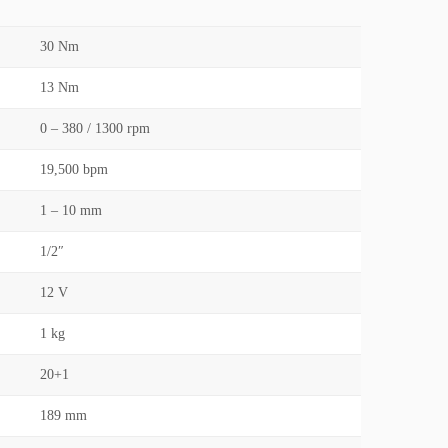
30 Nm
13 Nm
0 – 380 / 1300 rpm
19,500 bpm
1 – 10 mm
1/2″
12 V
1 kg
20+1
189 mm