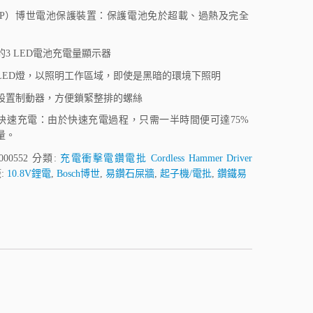
CP）博世電池保護裝置：保護電池免於超載、過熱及完全
的3 LED電池充電量顯示器
LED燈，以照明工作區域，即使是黑暗的環境下照明
設置制動器，方便鎖緊整排的螺絲
快速充電：由於快速充電過程，只需一半時間便可達75%
量。
000552
分類:
充電衝擊電鑽電批 Cordless Hammer Driver
:
10.8V鋰電
,
Bosch博世
,
易鑽石屎牆
,
起子機/電批
,
鑽鐵易