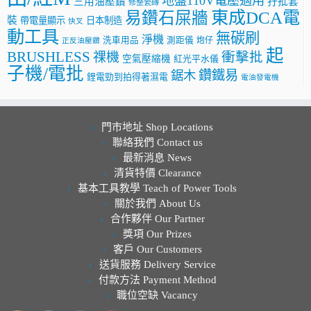
地盤110V電壓適用
三用油壓鑽
孖批套
修整瓷磚
東成DCA電
易鑽石屎牆
裝
帶電量顯示
日本制造
快叉
動工具
無碳刷
淨機
洗車用品
測距儀
炮仔
正反油壓鑽
起
BRUSHLESS
祼機
衝擊批
空氣壓縮機
紅光平水儀
子機/電批
鑽鐵易
鋸木
鋰電勁到拍得著濕電
電油發電機
門市地址 Shop Locations
聯絡我們 Contact us
最新消息 News
清貨特價 Clearance
基本工具教學 Teach of Power Tools
關於我們 About Us
合作夥伴 Our Partner
獎項 Our Prizes
客戶 Our Customers
送貨服務 Delivery Service
付款方法 Payment Method
職位空缺 Vacancy