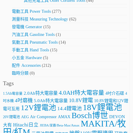
其他充電工具 Other Cordless Tools
(44)
電動工具 Power Tools
(277)
測量科技 Measuring Technology
(62)
發電機 Generator
(15)
汽油工具 Gasoline Tools
(1)
氣動工具 Pneumatic Tools
(14)
手動工具 Hand Tools
(15)
小五金 Hardware
(5)
配件 Accessories
(212)
臨時分類
(0)
Tags
4.0AH特大電容量
2.0Ah特大電容量
4吋介石碟
4
1.5Ah電容量
10.8V鋰電
4吋磨機
5.0Ah特大電容量
10.8V鋰電和12V鋰
吋水機
18V鋰電池
12V鋰電池
14.4鋰電池
電可互用
Bosch博世
AMAX
DEVON
Air Compressor
20V鋰電池
AEG
MAKITA/牧
Hitachi日立
大有
JIEBA/潔霸/Beta-Max/Amax
田/紅M