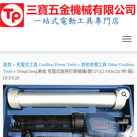
Skip
to
content
首頁
»
充電式工具 Cordless Power Tools
»
其他充電工具 Other Cordless
Tools
»
DongCheng東成 充電式兩用打膠槍機(鋰12V)(2.0Ahx2)(3件/箱)
DCPJ12E