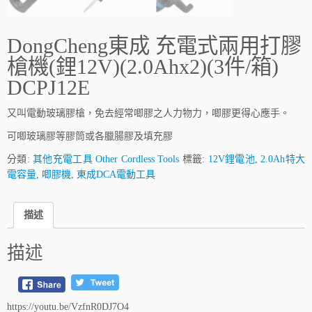
DongCheng東成 充電式兩用打膠
槍機(鋰12V)(2.0Ahx2)(3件/箱)
DCPJ12E
又叫電動玻璃膠槍，免去經常唧膠之人力物力，唧膠更得心應手。
可唧玻璃膠等膠筒或各臘腸膠及填充膠
分類:
其他充電工具 Other Cordless Tools
標籤:
12V鋰電池
,
2.0Ah特大
電容量
,
唧膠機
,
東成DCA電動工具
描述
描述
https://youtu.be/VzfnR0DJ7O4