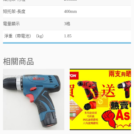
短托架-長度
400mm
電量顯示
3格
淨重（帶電池）（kg）
1.85
相關商品