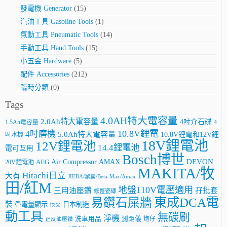
發電機 Generator
(15)
汽油工具 Gasoline Tools
(1)
氣動工具 Pneumatic Tools
(14)
手動工具 Hand Tools
(15)
小五金 Hardware
(5)
配件 Accessories
(212)
臨時分類
(0)
Tags
4.0AH特大電容量
2.0Ah特大電容量
4吋介石碟
4
1.5Ah電容量
10.8V鋰電
4吋磨機
5.0Ah特大電容量
10.8V鋰電和12V鋰
吋水機
18V鋰電池
12V鋰電池
14.4鋰電池
電可互用
Bosch博世
AMAX
DEVON
Air Compressor
20V鋰電池
AEG
MAKITA/牧
Hitachi日立
大有
JIEBA/潔霸/Beta-Max/Amax
田/紅M
地盤110V電壓適用
三用油壓鑽
孖批套
修整瓷磚
東成DCA電
易鑽石屎牆
裝
帶電量顯示
日本制造
快叉
動工具
無碳刷
淨機
洗車用品
測距儀
炮仔
正反油壓鑽