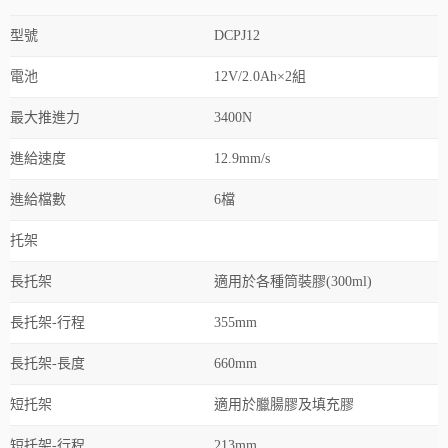
型號
DCPJ12
電池
12V/2.0Ah×2組
最大推進力
3400N
進給速度
12.9mm/s
進給檔數
6檔
托架
長托架
適用於各種筒裝膠(300ml)
長托架-行程
355mm
長托架-長度
660mm
短托架
適用於臘腸膠及填充膠
短托架-行程
213mm