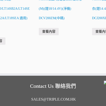
D/LT14SB2A/LT14SE
(M)(鋰18/14.4V)(淨機)
衣(鋰14.4
B2A/LT18SEA 適用)
DCV200ZM(中碼)
DCJ200X
查看內容
查看內
容
Contact Us 聯絡我們
SALES@TRIPLE.COM.HK