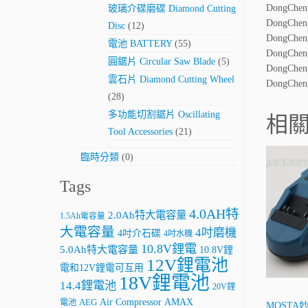
DongChe
玻璃介碟磨碟 Diamond Cutting
DongChe
Disc
(12)
DongChe
電池 BATTERY
(55)
DongChe
圓鋸片 Circular Saw Blade
(5)
DongChe
雲石片 Diamond Cutting Wheel
DongChe
(28)
多功能切割鋸片 Oscillating
相
Tool Accessories
(21)
臨時分類
(0)
Tags
4.0AH特
2.0Ah特大電容量
1.5Ah電容量
大電容量
4吋磨機
4吋介石碟
4吋水機
10.8V鋰電
5.0Ah特大電容量
10.8V鋰
12V鋰電池
電和12V鋰電可互用
18V鋰電池
14.4鋰電池
20V鋰
AMAX
Air Compressor
電池
AEG
MOSTA