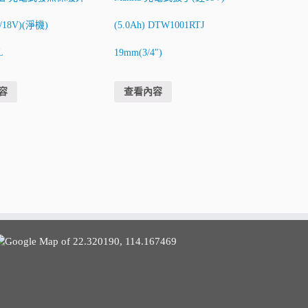
/18V)(淨機)
(5.0Ah) DTW1001RTJ
L
19mm(3/4″)
容
查看內容