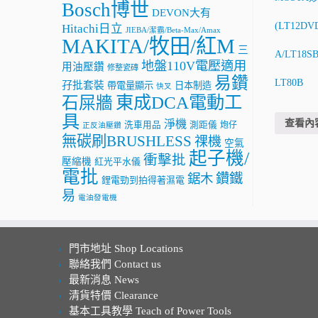
Bosch博世
DEVON大有
(LT12DV
Hitachi日立
JIEBA/潔霸/Beta-Max/Amax
MAKITA/牧田/紅M
三
A/LT18S
地盤110V電壓適用
用油壓鑽
修整瓷磚
易鑽
LT80B
孖批套裝
帶電量顯示
日本制造
快叉
東成DCA電動工
石屎牆
具
查看內
淨機
洗車用品
測距儀
炮仔
正反油壓鑽
無碳刷BRUSHLESS
祼機
空氣
起子機/
衝擊批
壓縮機
紅光平水儀
電批
鑽鐵
鋸木
鋰電勁到拍得著濕電
易
電油發電機
門市地址 Shop Locations
聯絡我們 Contact us
最新消息 News
清貨特價 Clearance
基本工具教學 Teach of Power Tools