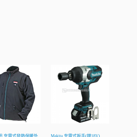
a牧田 充電式發熱保暖外
Makita 充電式扳手(鋰18V)