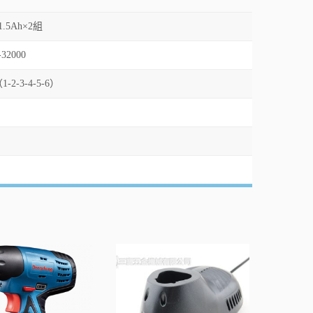
1.5Ah×2組
-32000
-2-3-4-5-6）