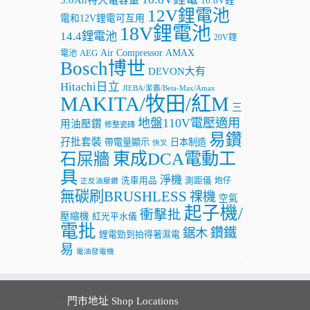
10.8V鋰
12V鋰電池
電和12V鋰電可互用
18V鋰電池
14.4鋰電池
20V鋰
AMAX
Air Compressor
電池
AEG
Bosch博世
DEVON大有
Hitachi日立
JIEBA/潔霸/Beta-Max/Amax
MAKITA/牧田/紅M
三
地盤110V電壓適用
用油壓鑽
修整瓷磚
易鑽
孖批套裝
帶電量顯示
日本制造
快叉
東成DCA電動工
石屎牆
具
淨機
洗車用品
測距儀
炮仔
正反油壓鑽
無碳刷BRUSHLESS
祼機
空氣
起子機/
衝擊批
壓縮機
紅光平水儀
電批
鑽鐵
鋸木
鋰電勁到拍得著濕電
易
電油發電機
門市地址 Shop Locations