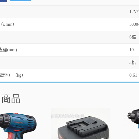
12V/
r/min）
5000
6檔（1
徑(mm)
10
3格
電池）（kg）
0.61
關商品