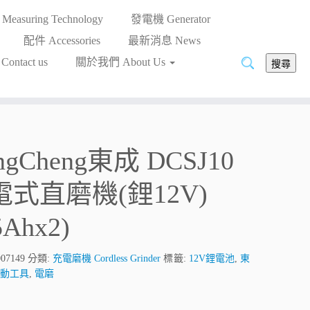
asuring Technology
發電機 Generator
配件 Accessories
最新消息 News
搜
ntact us
關於我們 About Us
搜尋
尋:
ngCheng東成 DCSJ10
電式直磨機(鋰12V)
5Ahx2)
007149
分類:
充電磨機 Cordless Grinder
標籤:
12V鋰電池
,
東
電動工具
,
電磨