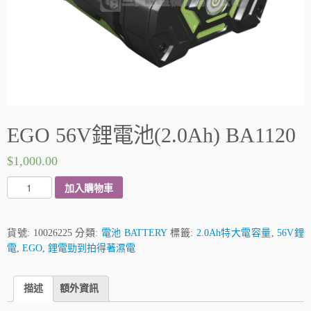
EGO 56V鋰電池(2.0Ah) BA1120
$
1,000.00
E
加入購物車
G
O
5
貨號:
10026225
分類:
電池 BATTERY
標籤:
2.0Ah特大電容量
,
56V鋰
6
電
,
EGO
,
鋰電勁到拍得著濕電
V
鋰
描述
額外資訊
電
池