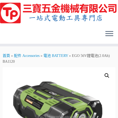
Skip
to
content
首頁
»
配件 Accessories
»
電池 BATTERY
»
EGO 56V鋰電池(2.0Ah)
BA1120