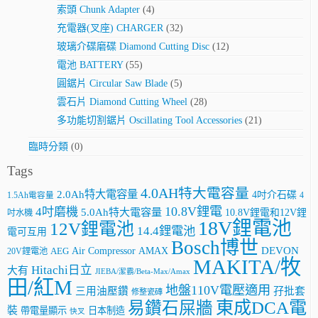
索頭 Chunk Adapter
(4)
充電器(叉座) CHARGER
(32)
玻璃介碟磨碟 Diamond Cutting Disc
(12)
電池 BATTERY
(55)
圓鋸片 Circular Saw Blade
(5)
雲石片 Diamond Cutting Wheel
(28)
多功能切割鋸片 Oscillating Tool Accessories
(21)
臨時分類
(0)
Tags
4.0AH特大電容量
2.0Ah特大電容量
4吋介石碟
4
1.5Ah電容量
10.8V鋰電
4吋磨機
5.0Ah特大電容量
10.8V鋰電和12V鋰
吋水機
18V鋰電池
12V鋰電池
14.4鋰電池
電可互用
Bosch博世
AMAX
DEVON
Air Compressor
20V鋰電池
AEG
MAKITA/牧
Hitachi日立
大有
JIEBA/潔霸/Beta-Max/Amax
田/紅M
地盤110V電壓適用
三用油壓鑽
孖批套
修整瓷磚
東成DCA電
易鑽石屎牆
裝
帶電量顯示
日本制造
快叉