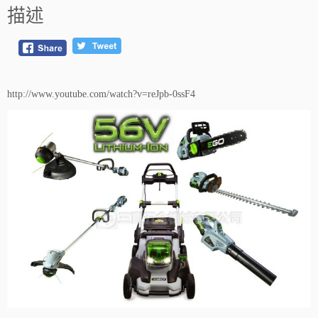
(2.
描述
0
A
h)
B
A
http://www.youtube.com/watch?v=reJpb-0ssF4
1
1
2
0
數
量