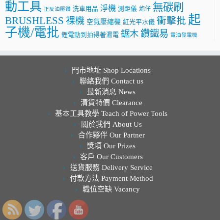
動工具
無碳刷
淨機
洗車用品
測距儀
炮仔
正反油壓鑽
起
BRUSHLESS
祼機
衝擊批
空氣壓縮機
紅光平水儀
子機/電批
鑽鐵易
鋸木
鋰電勁到拍得著濕電
電油發電機
門市地址 Shop Locations
聯絡我們 Contact us
最新消息 News
清貨特價 Clearance
基本工具教學 Teach of Power Tools
關於我們 About Us
合作夥伴 Our Partner
獎項 Our Prizes
客戶 Our Customers
送貨服務 Delivery Service
付款方法 Payment Method
職位空缺 Vacancy