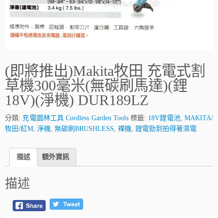
(即將推出)Makita牧田 充電式割
草機300毫米(無碳刷馬達)(鋰
18V)(淨機) DUR189LZ
分類:
充電園林工具 Cordless Garden Tools
標籤:
18V鋰電池
,
MAKITA/
牧田/紅M
,
淨機
,
無碳刷BRUSHLESS
,
祼機
,
鋰電勁到拍得著濕電
描述
額外資訊
描述