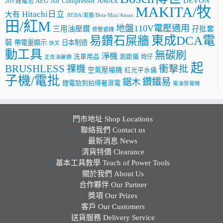
AMAX
DEVON
Air Compressor
20V鋰電池
AEG
MAKITA/牧
Hitachi日立
大有
JIEBA/潔霸/Beta-Max/Amax
田/紅M
地盤110V電壓適用
三用油壓鑽
孖批套
修整瓷磚
東成DCA電
易鑽石屎牆
裝
帶電量顯示
日本制造
快叉
動工具
無碳刷
淨機
洗車用品
測距儀
炮仔
正反油壓鑽
起
BRUSHLESS
祼機
衝擊批
空氣壓縮機
紅光平水儀
子機/電批
鑽鐵易
鋸木
鋰電勁到拍得著濕電
電油發電機
門市地址 Shop Locations
聯絡我們 Contact us
最新消息 News
清貨特價 Clearance
基本工具教學 Teach of Power Tools
關於我們 About Us
合作夥伴 Our Partner
獎項 Our Prizes
客戶 Our Customers
送貨服務 Delivery Service