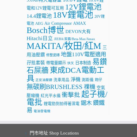
10.8V鋰
12V鋰電池
電和12V鋰電可互用
18V鋰電池
14.4鋰電池
20V鋰
AMAX
Air Compressor
電池
AEG
Bosch博世
DEVON大有
Hitachi日立
JIEBA/潔霸/Beta-Max/Amax
MAKITA/牧田/紅M
三
地盤110V電壓適用
用油壓鑽
修整瓷磚
易鑽
孖批套裝
帶電量顯示
日本制造
快叉
東成DCA電動工
石屎牆
具
淨機
洗車用品
測距儀
炮仔
正反油壓鑽
無碳刷BRUSHLESS
祼機
空氣
起子機/
衝擊批
壓縮機
紅光平水儀
電批
鑽鐵
鋸木
鋰電勁到拍得著濕電
易
電油發電機
門市地址 Shop Locations