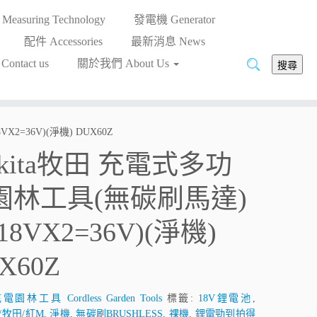
asuring Technology
發電機 Generator
配件 Accessories
最新消息 News
搜
ntact us
關於我們 About Us
搜尋
尋:
2=36V)(淨機) DUX60Z
kita牧田 充電式多功
園林工具(無碳刷馬達)
18VX2=36V)(淨機)
X60Z
電園林工具 Cordless Garden Tools
標籤:
18V鋰電池
,
A/牧田/紅M
,
淨機
,
無碳刷BRUSHLESS
,
祼機
,
鋰電勁到拍得