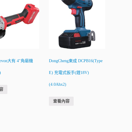
evon大有 4″角磨機
DongCheng東成 DCPB16(Type
)
E) 充電式扳手(鋰18V)
(4.0Ahx2)
容
查看內容