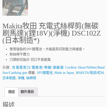
Makita牧田 充電式絲桿剪(無碳
刷馬達)(鋰18V)(淨機) DSC102Z
(日本制造*)
使用強勁的18V鋰電池，大幅提高切割能力與速度。
剪絲桿不費力
刀頭斜切設計 切口不易披風
分類:
充電電剪刀/電衝剪/帶鋸/填鏠槍 Cordless Shear/Nibbler/Band
Saw/Caulking gun
標籤:
18V鋰電池
,
Made in Japan
,
MAKITA/牧田/紅M
,
日本制造
,
淨機
,
絲桿剪
描述
額外資訊
描述