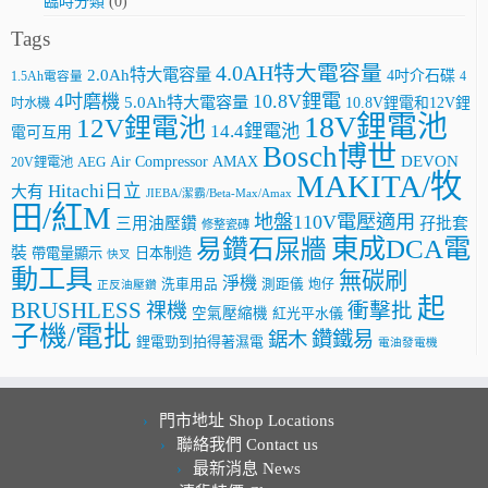
臨時分類
(0)
Tags
4.0AH特大電容量
2.0Ah特大電容量
4吋介石碟
4
1.5Ah電容量
10.8V鋰電
4吋磨機
5.0Ah特大電容量
10.8V鋰電和12V鋰
吋水機
18V鋰電池
12V鋰電池
14.4鋰電池
電可互用
Bosch博世
AMAX
DEVON
Air Compressor
20V鋰電池
AEG
MAKITA/牧
Hitachi日立
大有
JIEBA/潔霸/Beta-Max/Amax
田/紅M
地盤110V電壓適用
三用油壓鑽
孖批套
修整瓷磚
東成DCA電
易鑽石屎牆
裝
帶電量顯示
日本制造
快叉
動工具
無碳刷
淨機
洗車用品
測距儀
炮仔
正反油壓鑽
起
BRUSHLESS
祼機
衝擊批
空氣壓縮機
紅光平水儀
子機/電批
鑽鐵易
鋸木
鋰電勁到拍得著濕電
電油發電機
門市地址 Shop Locations
聯絡我們 Contact us
最新消息 News