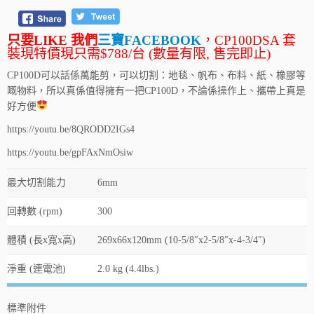
只要LIKE 我們
三寶FACEBOOK
，CP100DSA 套
裝現特價現只需$788/台 (數量有限, 售完即止)
CP100D可以話係萬能剪，可以切割：地毯、帆布、布料、紙、橡膠等
嘅物料，所以真係值得擁有一把CP100D，不論係操作上、攜帶上真是
好方便
https://youtu.be/8QRODD2IGs4
https://youtu.be/gpFAxNmOsiw
最大切割能力
6mm
回轉數 (rpm)
300
體積 (長x寬x高)
269x66x120mm (10-5/8″x2-5/8″x-4-3/4″)
淨重 (連電池)
2.0 kg (4.4lbs.)
標準附件