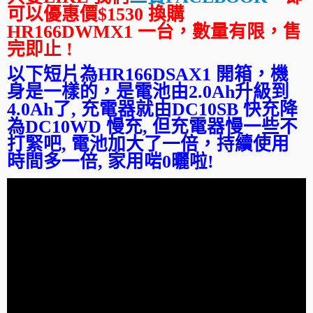
可以優惠價$1530 換購
HR166DWMX1 一台，數量有限，售
完即止 !
以下短片為HR166DSAX1 開箱，機
身是一樣的，是電池由2.0Ah升級到
4.0Ah了, 充電器就由DC10SB 快充降
為DC10WD 慢充, 但充電器慢一些不
打緊吧, 電池加大了一倍，持續使用
時間多一倍, 家用啱0曬啦!