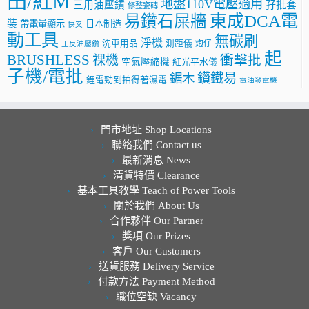
田/紅M
地盤110V電壓適用
三用油壓鑽
孖批套
修整瓷磚
東成DCA電
易鑽石屎牆
裝
帶電量顯示
日本制造
快叉
動工具
無碳刷
淨機
洗車用品
測距儀
炮仔
正反油壓鑽
起
BRUSHLESS
祼機
衝擊批
空氣壓縮機
紅光平水儀
子機/電批
鑽鐵易
鋸木
鋰電勁到拍得著濕電
電油發電機
門市地址 Shop Locations
聯絡我們 Contact us
最新消息 News
清貨特價 Clearance
基本工具教學 Teach of Power Tools
關於我們 About Us
合作夥伴 Our Partner
獎項 Our Prizes
客戶 Our Customers
送貨服務 Delivery Service
付款方法 Payment Method
職位空缺 Vacancy