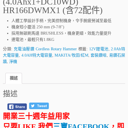
(4.0Ahx1+DC10WD)
HR166DWMX1 (含72配件)
人體工學設計手柄，完美控制機身，令手腕疲勞減至最低
機身短小靈活 250 mm (9-7/8″)
採用無碳刷馬達 BRUSHLESS，機身更細，效能力量提升
連電池，最輕只有1.8KG
分類:
充電油壓鑽 Cordless Rotary Hammer
標籤:
12V鋰電池
,
2.0Ah特
大電容量
,
4.0AH特大電容量
,
MAKITA/牧田/紅M
,
套裝鑽咀
,
易鑽石屎
牆
,
淨機
描述
描述
開業三十週年益用家
只要LIKE 我們
三寶FACEBOOK
，即