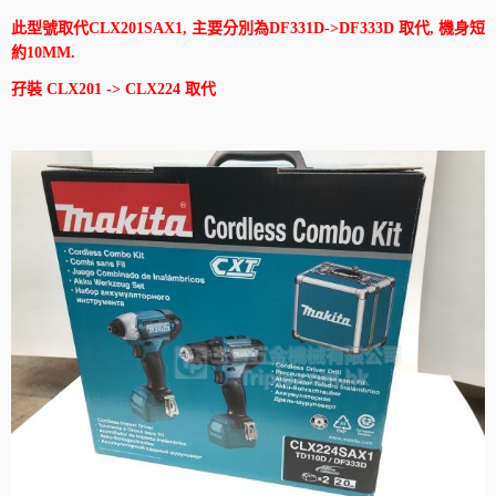
此型號取代CLX201SAX1, 主要分別為DF331D->DF333D 取代, 機身短
約10MM.
孖裝 CLX201 -> CLX224 取代