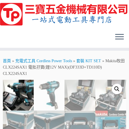
Skip
to
content
首頁
»
充電式工具 Cordless Power Tools
»
套裝 KIT SET
»
Makita牧田
CLX224SAX1 電批孖寶(鋰12V MAX)(DF333D+TD110D)
CLX224SAX1