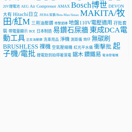
Bosch博世
AMAX
DEVON
Air Compressor
20V鋰電池
AEG
MAKITA/牧
Hitachi日立
大有
JIEBA/潔霸/Beta-Max/Amax
田/紅M
地盤110V電壓適用
三用油壓鑽
孖批套
修整瓷磚
東成DCA電
易鑽石屎牆
裝
帶電量顯示
日本制造
快叉
動工具
無碳刷
淨機
洗車用品
測距儀
炮仔
正反油壓鑽
起
BRUSHLESS
祼機
衝擊批
空氣壓縮機
紅光平水儀
子機/電批
鑽鐵易
鋸木
鋰電勁到拍得著濕電
電油發電機