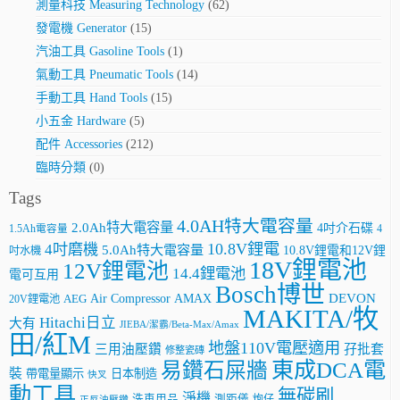
測量科技 Measuring Technology
(62)
發電機 Generator
(15)
汽油工具 Gasoline Tools
(1)
氣動工具 Pneumatic Tools
(14)
手動工具 Hand Tools
(15)
小五金 Hardware
(5)
配件 Accessories
(212)
臨時分類
(0)
Tags
4.0AH特大電容量
2.0Ah特大電容量
4吋介石碟
4
1.5Ah電容量
10.8V鋰電
4吋磨機
5.0Ah特大電容量
10.8V鋰電和12V鋰
吋水機
18V鋰電池
12V鋰電池
14.4鋰電池
電可互用
Bosch博世
AMAX
DEVON
Air Compressor
20V鋰電池
AEG
MAKITA/牧
Hitachi日立
大有
JIEBA/潔霸/Beta-Max/Amax
田/紅M
地盤110V電壓適用
三用油壓鑽
孖批套
修整瓷磚
東成DCA電
易鑽石屎牆
裝
帶電量顯示
日本制造
快叉
動工具
無碳刷
淨機
洗車用品
測距儀
炮仔
正反油壓鑽