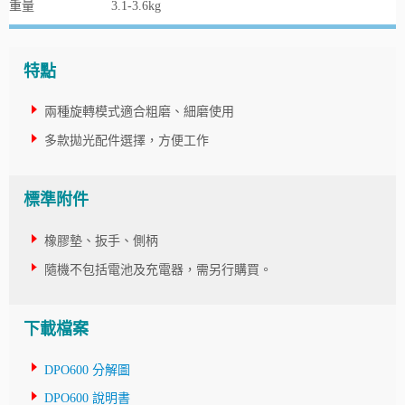
重量
3.1-3.6kg
特點
兩種旋轉模式適合粗磨、細磨使用
多款拋光配件選擇，方便工作
標準附件
橡膠墊、扳手、側柄
隨機不包括電池及充電器，需另行購買。
下載檔案
DPO600 分解圖
DPO600 說明書