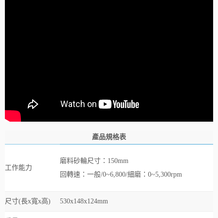
產品規格表
磨料砂輪尺寸：150mm
工作能力
回轉速：一般/0~6,800/細磨：0~5,300rpm
尺寸(長x寬x高)
530x148x124mm