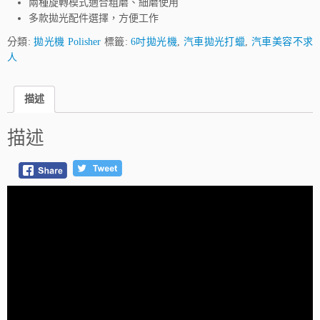
兩種旋轉模式適合粗磨、細磨使用
多款拋光配件選擇，方便工作
分類:
拋光機 Polisher
標籤:
6吋拋光機
,
汽車拋光打蠟
,
汽車美容不求
人
描述
描述