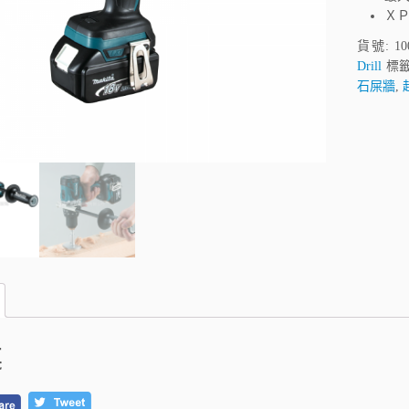
Ｘ
貨號:
10
Drill
標籤
石屎牆
,
述