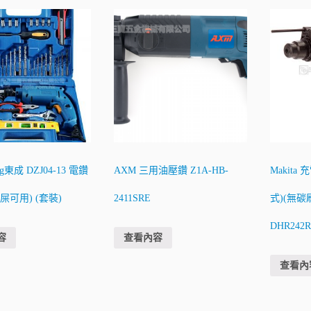
ng東成 DZJ04-13 電鑽
AXM 三用油壓鑽 Z1A-HB-
Makita
屎可用) (套裝)
2411SRE
式)(無碳刷
DHR242
容
查看內容
查看內