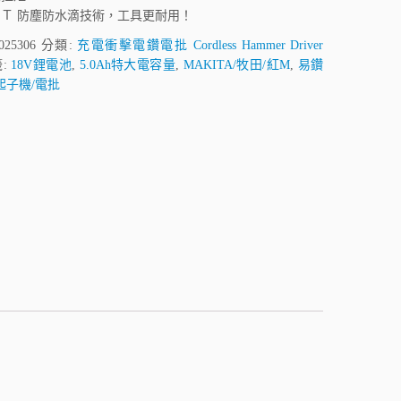
ＰＴ 防塵防水滴技術，工具更耐用！
025306
分類:
充電衝擊電鑽電批 Cordless Hammer Driver
:
18V鋰電池
,
5.0Ah特大電容量
,
MAKITA/牧田/紅M
,
易鑽
起子機/電批