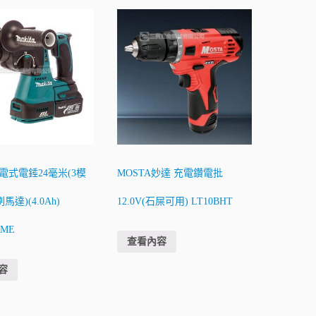
 充電式電錘24毫米(3模
MOSTA妙達 充電鑽電批
馬達)(4.0Ah)
12.0V(石屎可用) LT10BHT
RME
查看內容
容