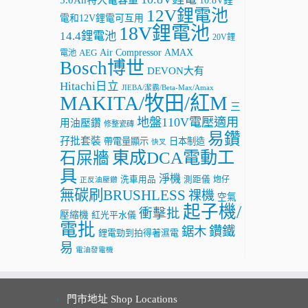
10.8V鋰
12V鋰電池
電和12V鋰電可互用
18V鋰電池
14.4鋰電池
20V鋰
AMAX
Air Compressor
電池
AEG
Bosch博世
DEVON大有
Hitachi日立
JIEBA/潔霸/Beta-Max/Amax
MAKITA/牧田/紅M
三
地盤110V電壓適用
用油壓鑽
修整瓷磚
易鑽
孖批套裝
帶電量顯示
日本制造
快叉
東成DCA電動工
石屎牆
具
淨機
洗車用品
測距儀
炮仔
正反油壓鑽
無碳刷BRUSHLESS
祼機
空氣
起子機/
衝擊批
壓縮機
紅光平水儀
電批
鑽鐵
鋸木
鋰電勁到拍得著濕電
易
電油發電機
門市地址 Shop Locations