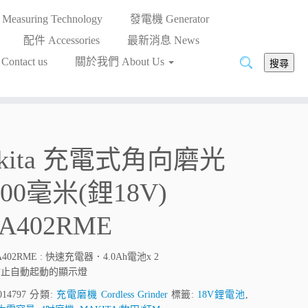
asuring Technology
發電機 Generator
配件 Accessories
最新消息 News
搜
ntact us
關於我們 About Us
搜尋
尋:
kita 充電式角向磨光
00毫米(鋰18V)
A402RME
A402RME : 快速充電器．4.0Ah電池x 2
防止自動起動的顯示燈
014797
分類:
充電磨機 Cordless Grinder
標籤:
18V鋰電池
,