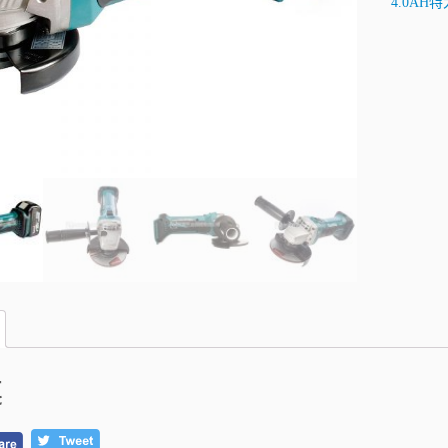
4.0AH
述