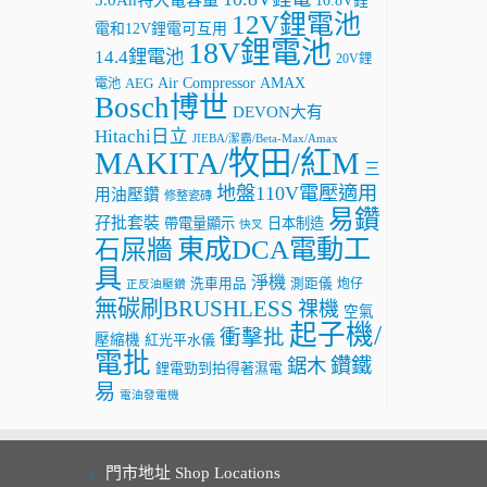
10.8V鋰
12V鋰電池
電和12V鋰電可互用
18V鋰電池
14.4鋰電池
20V鋰
AMAX
Air Compressor
電池
AEG
Bosch博世
DEVON大有
Hitachi日立
JIEBA/潔霸/Beta-Max/Amax
MAKITA/牧田/紅M
三
地盤110V電壓適用
用油壓鑽
修整瓷磚
易鑽
孖批套裝
帶電量顯示
日本制造
快叉
東成DCA電動工
石屎牆
具
淨機
洗車用品
測距儀
炮仔
正反油壓鑽
無碳刷BRUSHLESS
祼機
空氣
起子機/
衝擊批
壓縮機
紅光平水儀
電批
鑽鐵
鋸木
鋰電勁到拍得著濕電
易
電油發電機
門市地址 Shop Locations