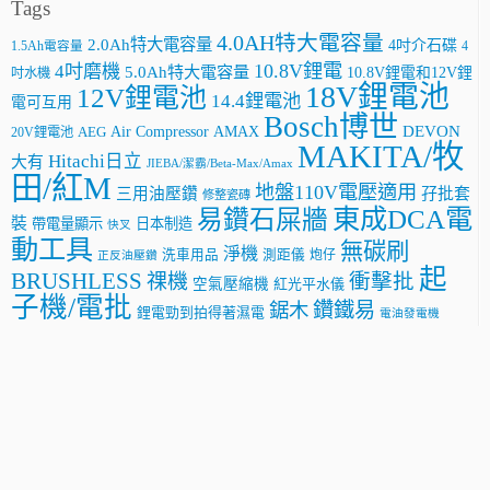
Tags
4.0AH特大電容量
2.0Ah特大電容量
4吋介石碟
4
1.5Ah電容量
10.8V鋰電
4吋磨機
5.0Ah特大電容量
10.8V鋰電和12V鋰
吋水機
18V鋰電池
12V鋰電池
14.4鋰電池
電可互用
Bosch博世
AMAX
DEVON
Air Compressor
20V鋰電池
AEG
MAKITA/牧
Hitachi日立
大有
JIEBA/潔霸/Beta-Max/Amax
田/紅M
地盤110V電壓適用
三用油壓鑽
孖批套
修整瓷磚
東成DCA電
易鑽石屎牆
裝
帶電量顯示
日本制造
快叉
動工具
無碳刷
淨機
洗車用品
測距儀
炮仔
正反油壓鑽
起
BRUSHLESS
祼機
衝擊批
空氣壓縮機
紅光平水儀
子機/電批
鑽鐵易
鋸木
鋰電勁到拍得著濕電
電油發電機