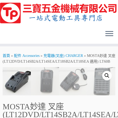
Skip
to
content
首頁
»
配件 Accessories
»
充電器(叉座) CHARGER
»
MOSTA妙達 叉座
(LT12DVD/LT14SB2A/LT14SEA/LT18SB2A/LT18SEA 適用) LT60B
MOSTA妙達 叉座
(LT12DVD/LT14SB2A/LT14SEA/