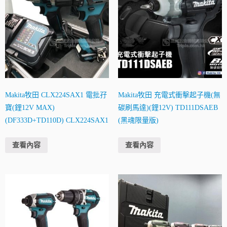
Makita牧田 CLX224SAX1 電批孖
Makita牧田 充電式衝擊起子機(無
寶(鋰12V MAX)
碳刷馬達)(鋰12V) TD111DSAEB
(DF333D+TD110D) CLX224SAX1
(黑魂限量版)
查看內容
查看內容