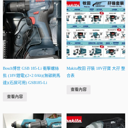
Bosch博世 GSB 185-Li 衝擊螺絲
Makita牧田 孖裝 18V孖寶 大孖 整
批 (18V鋰電)(2×2.0Ah)(無碳刷馬
合表
達)(石屎可用) GSB185-Li
查看內容
查看內容