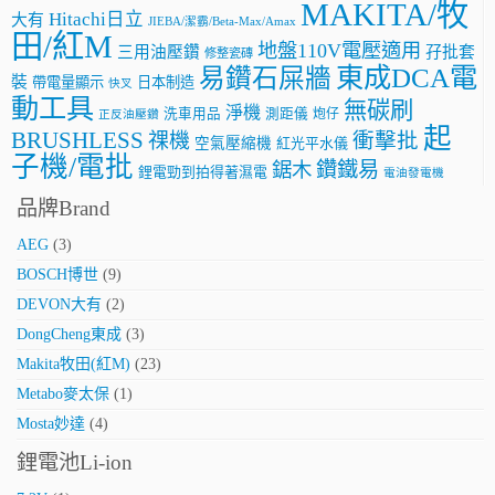
MAKITA/牧
Hitachi日立
大有
JIEBA/潔霸/Beta-Max/Amax
田/紅M
地盤110V電壓適用
三用油壓鑽
孖批套
修整瓷磚
東成DCA電
易鑽石屎牆
裝
帶電量顯示
日本制造
快叉
動工具
無碳刷
淨機
洗車用品
測距儀
炮仔
正反油壓鑽
起
BRUSHLESS
祼機
衝擊批
空氣壓縮機
紅光平水儀
子機/電批
鑽鐵易
鋸木
鋰電勁到拍得著濕電
電油發電機
品牌Brand
AEG
(3)
BOSCH博世
(9)
DEVON大有
(2)
DongCheng東成
(3)
Makita牧田(紅M)
(23)
Metabo麥太保
(1)
Mosta妙達
(4)
鋰電池Li-ion