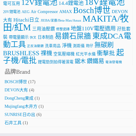
18V鋰電池
12V鋰電池
14.4鋰電池
電可互用
Bosch博世
AMAX
DEVON
Air Compressor
20V鋰電池
AEG
MAKITA/牧
Hitachi日立
大有
JIEBA/潔霸/Beta-Max/Amax
田/紅M
地盤110V電壓適用
三用油壓鑽
孖批套
修整瓷磚
東成DCA電
易鑽石屎牆
裝
帶電量顯示
日本制造
快叉
動工具
無碳刷
淨機
洗車用品
測距儀
炮仔
正反油壓鑽
起
BRUSHLESS
祼機
衝擊批
空氣壓縮機
紅光平水儀
子機/電批
鑽鐵易
鋸木
鋰電勁到拍得著濕電
電油發電機
品牌Brand
BOSCH博世
(17)
DEVON大有
(4)
DongCheng東成
(1)
Mujingfang木井方
(1)
SUNRISE日の出
(6)
石井工具
(1)