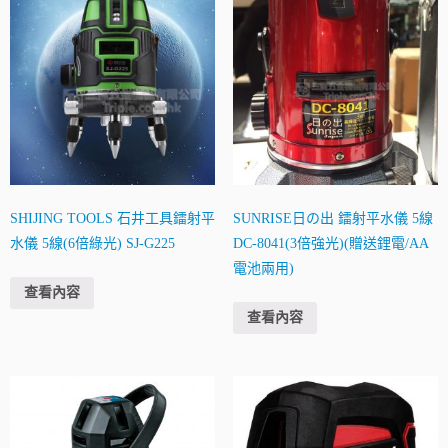
SHIJING TOOLS 石井工具鐳射平
SUNRISE日の出 鐳射平水儀 5線
水儀 5線(6倍綠光) SJ-G225
DC-8041(3倍強光)(贈送鋰電/AA
電池兩用)
查看內容
查看內容