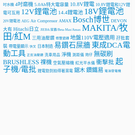
10.8V鋰電
4吋磨機
5.0Ah特大電容量
10.8V鋰電和12V鋰
吋水機
18V鋰電池
12V鋰電池
14.4鋰電池
電可互用
Bosch博世
AMAX
DEVON
Air Compressor
20V鋰電池
AEG
MAKITA/牧
Hitachi日立
大有
JIEBA/潔霸/Beta-Max/Amax
田/紅M
地盤110V電壓適用
三用油壓鑽
孖批套
修整瓷磚
東成DCA電
易鑽石屎牆
裝
帶電量顯示
日本制造
快叉
動工具
無碳刷
淨機
洗車用品
測距儀
炮仔
正反油壓鑽
起
BRUSHLESS
祼機
衝擊批
空氣壓縮機
紅光平水儀
子機/電批
鑽鐵易
鋸木
鋰電勁到拍得著濕電
電油發電機