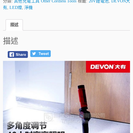
分類:
其他充電工具 Other Cordless Tools
標籤:
20V鋰電池
,
DEVON大
有
,
LED燈
,
淨機
描述
描述